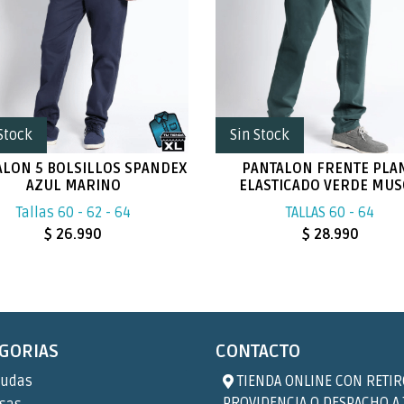
Stock
Sin Stock
ALON 5 BOLSILLOS SPANDEX
PANTALON FRENTE PLA
AZUL MARINO
ELASTICADO VERDE MU
Tallas 60 - 62 - 64
TALLAS 60 - 64
$ 26.990
$ 28.990
GORIAS
CONTACTO
udas
TIENDA ONLINE CON RETIR
PROVIDENCIA O DESPACHO A