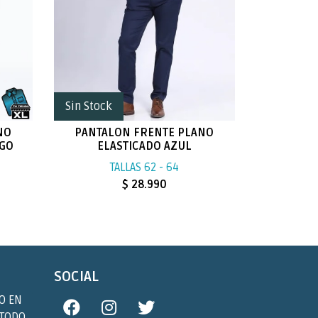
Sin Stock
NO
PANTALON FRENTE PLANO
SGO
ELASTICADO AZUL
TALLAS 62 - 64
$ 28.990
SOCIAL
O EN
 TODO