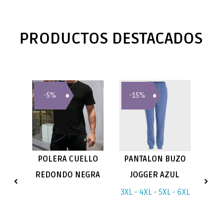
PRODUCTOS DESTACADOS
-5%
-15%
Sin St
TIVO
POLERA CUELLO
PANTALON BUZO
P
REDONDO NEGRA
JOGGER AZUL
N
3XL - 4XL - 5XL - 6XL