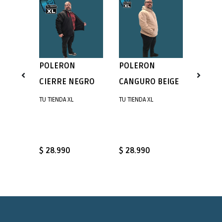
-15
POLERON
POLERON
CAMIS
LANO
CIERRE NEGRO
CANGURO BEIGE
ESTA
O GRIS
SPORT
TU TIENDA XL
TU TIENDA XL
FLOR
$ 21.9
$ 28.990
$ 28.990
$ 18.