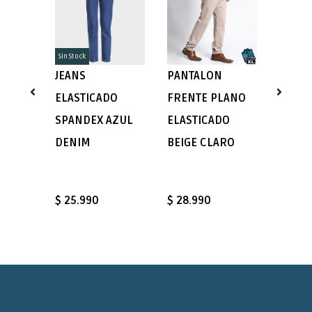
Sin Stock
RGO
JEANS
PANTALON
PARKA
ELASTICADO
FRENTE PLANO
MANG
SPANDEX AZUL
ELASTICADO
REVER
DENIM
BEIGE CLARO
NEGRO
BURD
$ 25.990
$ 28.990
$ 39.