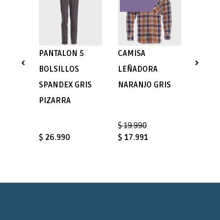
PANTALON 5
CAMISA
CAMIS
LANO
BOLSILLOS
LEÑADORA
PREM
O GRIS
SPANDEX GRIS
NARANJO GRIS
DISEÑ
PIZARRA
$ 19.990
$ 26.990
$ 17.991
$ 18.