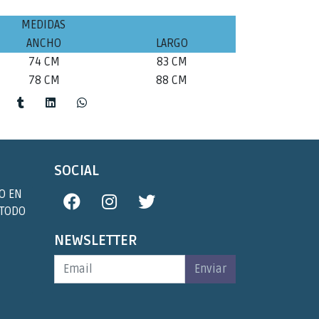
MEDIDAS
ANCHO
LARGO
74 CM
83 CM
78 CM
88 CM
SOCIAL
O EN
 TODO
NEWSLETTER
Enviar