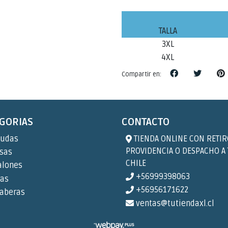
TALLA
3XL
4XL
Compartir en:
GORIAS
CONTACTO
udas
TIENDA ONLINE CON RETIR
PROVIDENCIA O DESPACHO A
sas
CHILE
alones
+56999398063
ras
+56956171622
aberas
ventas@tutiendaxl.cl