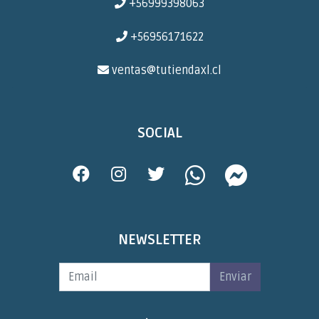
+56999398063
+56956171622
ventas@tutiendaxl.cl
SOCIAL
NEWSLETTER
Enviar