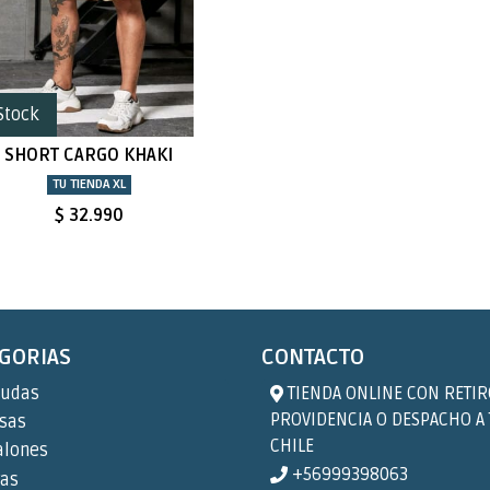
Stock
SHORT CARGO KHAKI
TU TIENDA XL
$ 32.990
GORIAS
CONTACTO
udas
TIENDA ONLINE CON RETIR
PROVIDENCIA O DESPACHO A
sas
CHILE
alones
+56999398063
ras