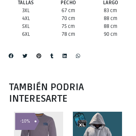
TALLAS
PECHO
LARGO
3XL
67 cm
83 cm
4XL
70 cm
88 cm
5XL
75 cm
88 cm
6XL
78 cm
90 cm
TAMBIÉN PODRIA
INTERESARTE
-10%