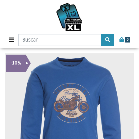
0
-10%