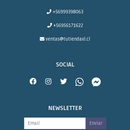
+56999398063
+56956171622
ventas@tutiendaxl.cl
SOCIAL
NEWSLETTER
Enviar