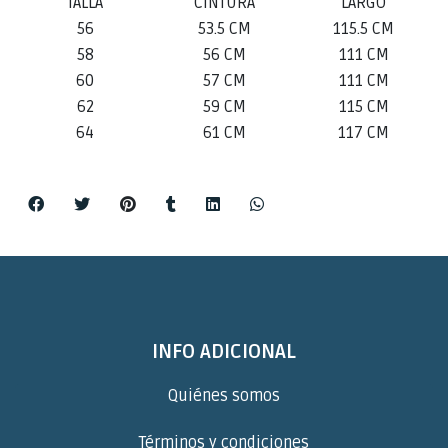
TALLA
CINTURA
LARGO
56
53.5 CM
115.5 CM
58
56 CM
111 CM
60
57 CM
111 CM
62
59 CM
115 CM
64
61 CM
117 CM
INFO ADICIONAL
Quiénes somos
Términos y condiciones