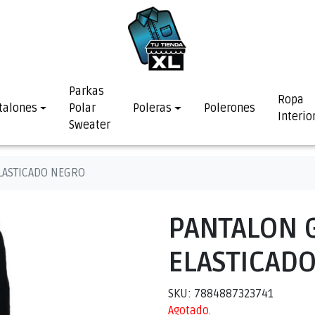
Parkas
Ropa
talones
Polar
Poleras
Polerones
Interio
Sweater
LASTICADO NEGRO
PANTALON 
ELASTICAD
SKU: 7884887323741
Agotado.