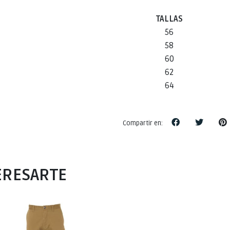
TALLAS
56
58
60
62
64
Compartir en:
ERESARTE