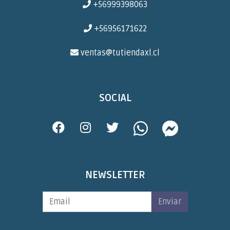
+56999398063
+56956171622
ventas@tutiendaxl.cl
SOCIAL
NEWSLETTER
Enviar