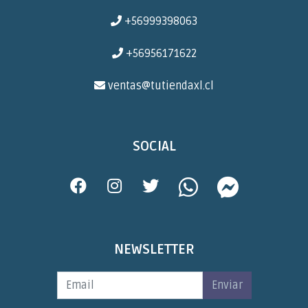
+56999398063
+56956171622
ventas@tutiendaxl.cl
SOCIAL
NEWSLETTER
Enviar