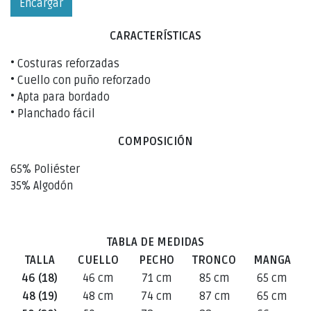
Encargar
CARACTERÍSTICAS
• Costuras reforzadas
• Cuello con puño reforzado
• Apta para bordado
• Planchado fácil
COMPOSICIÓN
65% Poliéster
35% Algodón
TABLA DE MEDIDAS
TALLA
CUELLO
PECHO
TRONCO
MANGA
46 (18)
46 cm
71 cm
85 cm
65 cm
48 (19)
48 cm
74 cm
87 cm
65 cm