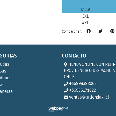
TALLA
3XL
4XL
Compartir en:
GORIAS
CONTACTO
udas
TIENDA ONLINE CON RETIR
PROVIDENCIA O DESPACHO A
sas
CHILE
alones
+56999398063
ras
+56956171622
aberas
ventas@tutiendaxl.cl