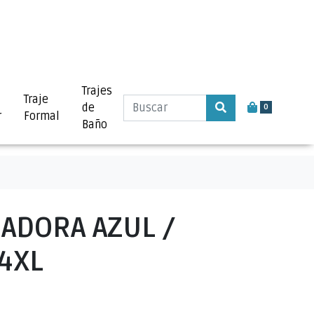
Trajes
Traje
de
0
r
Formal
Baño
ADORA AZUL /
 4XL